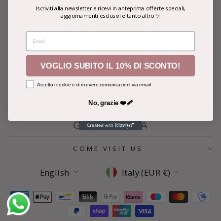
Iscriviti alla newsletter e ricevi in anteprima offerte speciali,
Contacts
aggiornamenti esclusivi e tanto altro ✨
Privacy and Cookie Policy
EMAIL
Terms and Conditions
Resi e Rimborsi
VOGLIO SUBITO IL 10% DI SCONTO!
Modulo di recesso
Accetto i cookie e di ricevere comunicazioni via email
No, grazie ❤️‍🩹
COME VISIT US
Language
Currency
English
Italy (EUR €)