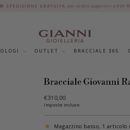
per ordini superiori a €99 
🌸 SPEDIZIONE GRATUITA
Metti
in
pausa
presentazione
ROLOGI
OUTLET
BRACCIALE 365
Bracciale Giovanni R
Prezzo
€310,00
di
Imposte incluse.
listino
Magazzino basso, 1 articolo