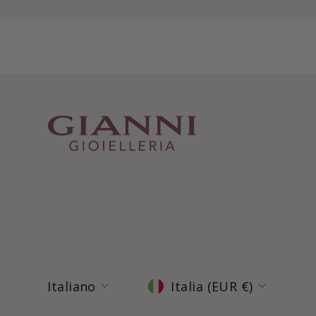
Lingua
Valuta
Italiano
Italia (EUR €)