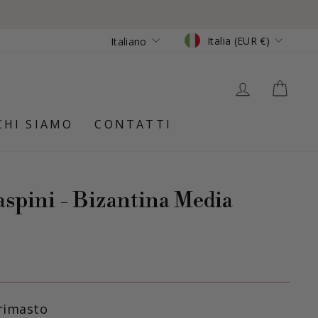

Valuta
Lingua
Italia (EUR €)
Italiano
ACCEDI
CAR
CHI SIAMO
CONTATTI
aspini - Bizantina Media
 rimasto