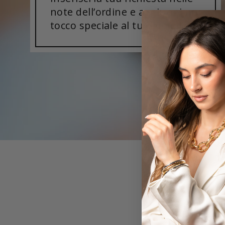
note dell’ordine e aggiungi un
tocco speciale al tuo gioiello!