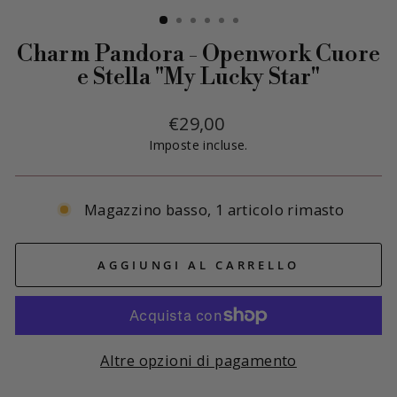
(ESC)
Charm Pandora - Openwork Cuore
e Stella "My Lucky Star"
Prezzo
€29,00
di
Imposte incluse.
listino
Magazzino basso, 1 articolo rimasto
AGGIUNGI AL CARRELLO
Altre opzioni di pagamento