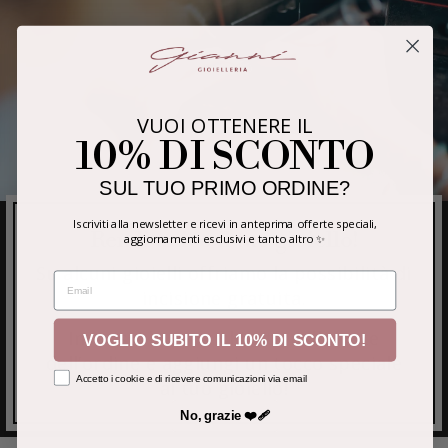
VUOI OTTENERE IL
10% DI SCONTO
SUL TUO PRIMO ORDINE?
Iscriviti alla newsletter e ricevi in anteprima offerte speciali,
Rendi unico il tuo gioiello!
aggiornamenti esclusivi e tanto altro ✨
Su alcuni gioielli offriamo la possibilità di
EMAIL
incisione gratuita.
Inserisci la tua richiesta nelle note
VOGLIO SUBITO IL 10% DI SCONTO!
dell’ordine e aggiungi un tocco speciale
Accetto i cookie e di ricevere comunicazioni via email
al tuo gioiello!
No, grazie ❤️‍🩹