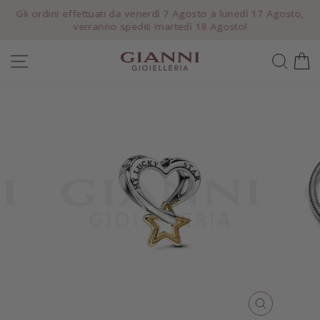
Vai
Gli ordini effettuati da venerdì 7 Agosto a lunedì 17 Agosto,
direttamente
verranno spediti martedì 18 Agosto!
Metti
ai
in
contenuti
NAVIGAZIONE DEL SITO
CER
pausa
presentazione
CHIUDI