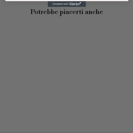
Potrebbe piacerti anche
CHARM
PANDORA -
OPENWORK
CUORE E
STELLA "MY
LUCKY STAR"
€29,00