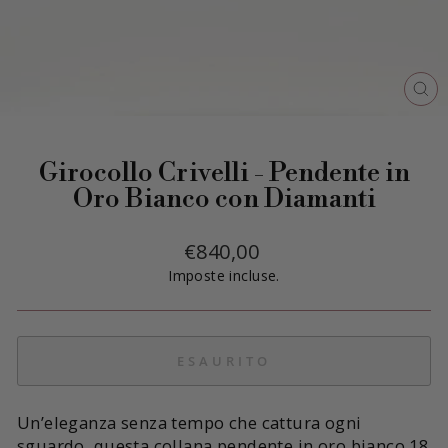
CH
(E
Girocollo Crivelli - Pendente in
Oro Bianco con Diamanti
Prezzo
€840,00
di
Imposte incluse.
listino
ESAURITO
Un’eleganza senza tempo che cattura ogni
sguardo, questa collana pendente in oro bianco 18