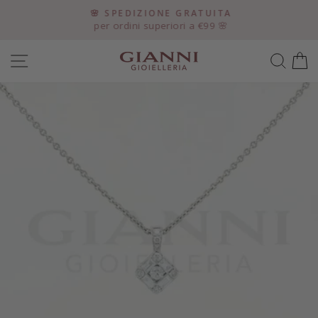
Vai
o,
🌸 SPEDIZIONE GRATUITA
direttamente
per ordini superiori a €99 🌸
Metti
ai
in
contenuti
NAVIGAZIONE DEL SITO
CER
pausa
presentazione