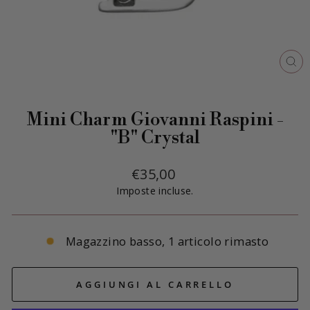
CH
(E
Mini Charm Giovanni Raspini -
"B" Crystal
Prezzo
€35,00
di
Imposte incluse.
listino
Magazzino basso, 1 articolo rimasto
AGGIUNGI AL CARRELLO