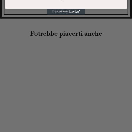
al tuo gioiello!
Potrebbe piacerti anche
MINI CHARM
GIOVANNI
RASPINI - "B"
CRYSTAL
€35,00