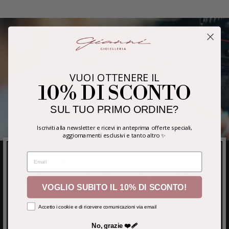
VUOI OTTENERE IL
10% DI SCONTO
SUL TUO PRIMO ORDINE?
Iscriviti alla newsletter e ricevi in anteprima offerte speciali,
aggiornamenti esclusivi e tanto altro ✨
EMAIL
Rendi unico il tuo gioiello!
Su alcuni gioielli offriamo la possibilità di
VOGLIO SUBITO IL 10% DI SCONTO!
incisione gratuita.
Accetto i cookie e di ricevere comunicazioni via email
Inserisci la tua richiesta nelle note
dell’ordine e aggiungi un tocco speciale
No, grazie ❤️‍🩹