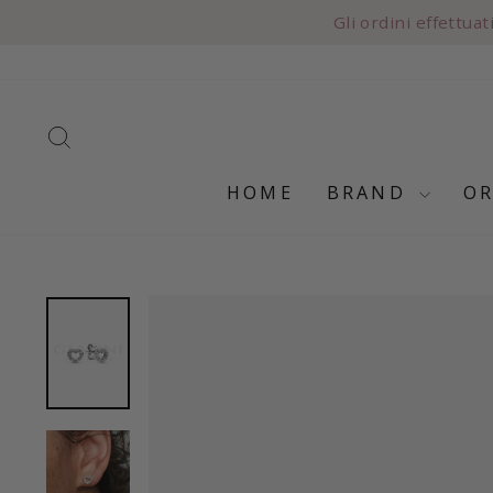
Vai
Gli ordini effettua
direttamente
ai
contenuti
CERCA
HOME
BRAND
O