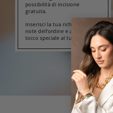
possibilità di incisione
gratuita.
Inserisci la tua richiesta nelle
note dell’ordine e aggiungi un
tocco speciale al tuo gioiello!