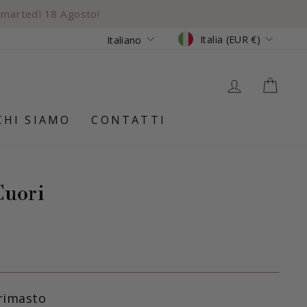
i martedì 18 Agosto!
Valuta
Lingua
Italia (EUR €)
Italiano
ACCEDI
CAR
CHI SIAMO
CONTATTI
Cuori
 rimasto