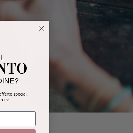
IL
ONTO
DINE?
offerte speciali,
tro ✨