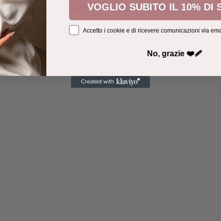
Potrebbe piacerti anche
VOGLIO SUBITO IL 10% DI
Accetto i cookie e di ricevere comunicazioni via ema
No, grazie ❤️‍🩹