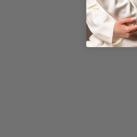
ORECCHINI PANDORA -
CUORI
€49,00