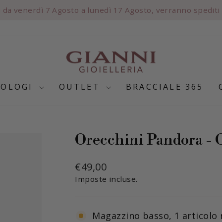
ti da venerdì 7 Agosto a lunedì 17 Agosto, verranno spedit
Metti
in
pausa
presentazione
ROLOGI
OUTLET
BRACCIALE 365
Orecchini Pandora - 
Prezzo
€49,00
di
Imposte incluse.
listino
Magazzino basso, 1 articolo