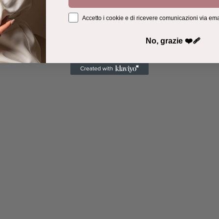
Accetto i cookie e di ricevere comunicazioni via ema
No, grazie ❤️‍🩹