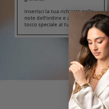
Inserisci la tua richiesta nelle
note dell’ordine e aggiungi un
tocco speciale al tuo gioiello!