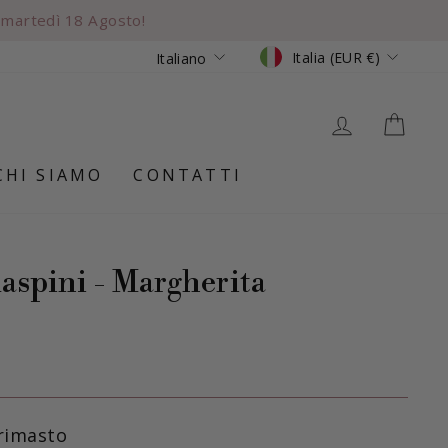
per ordini superiori a €99 🌸
Valuta
Lingua
Italia (EUR €)
Italiano
ACCEDI
CAR
CHI SIAMO
CONTATTI
aspini - Margherita
 rimasto