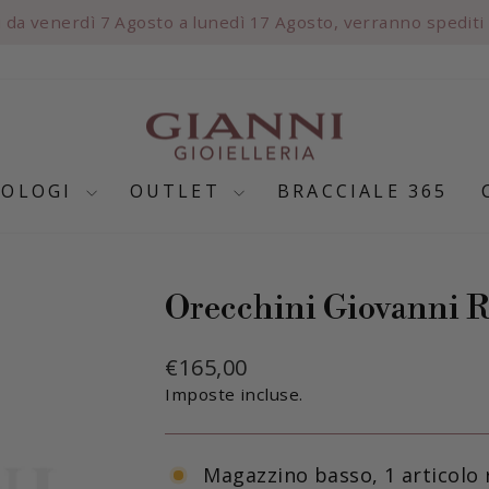
🌸 SPEDIZIONE GRATUITA
Metti
in
pausa
presentazione
ROLOGI
OUTLET
BRACCIALE 365
Orecchini Giovanni R
Prezzo
€165,00
di
Imposte incluse.
listino
Magazzino basso, 1 articolo