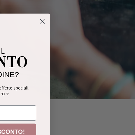
IL
ONTO
DINE?
offerte speciali,
tro ✨
 SCONTO!