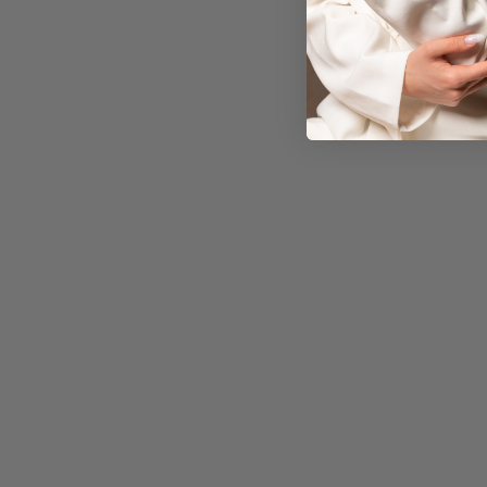
ORECCHINI GIOVANNI
RASPINI - MARGHERITA
€165,00