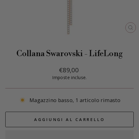
CH
(E
Collana Swarovski - LifeLong
Prezzo
€89,00
di
Imposte incluse.
listino
Magazzino basso, 1 articolo rimasto
AGGIUNGI AL CARRELLO