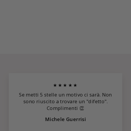
COLLANA
SWAROVSKI -
LIFELONG
€89,00
★★★★★
Se metti 5 stelle un motivo ci sarà. Non
sono riuscito a trovare un "difetto".
Complimenti 👏
Michele Guerrisi