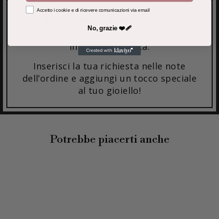
Accetto i cookie e di ricevere comunicazioni via email
Rendi unico il tuo gioiello!
No, grazie ❤️‍🩹
Su alcuni gioielli offriamo la possibilità di
incisione gratuita.
Inserisci la tua richiesta nelle note
dell’ordine e aggiungi un tocco speciale
al tuo gioiello!
Potrebbe piacerti anche