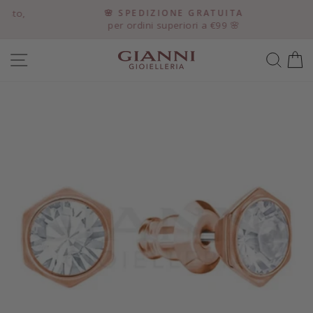
Vai
to,
🌸 SPEDIZIONE GRATUITA
direttamente
per ordini superiori a €99 🌸
Metti
ai
in
contenuti
NAVIGAZIONE DEL SITO
CER
pausa
presentazione