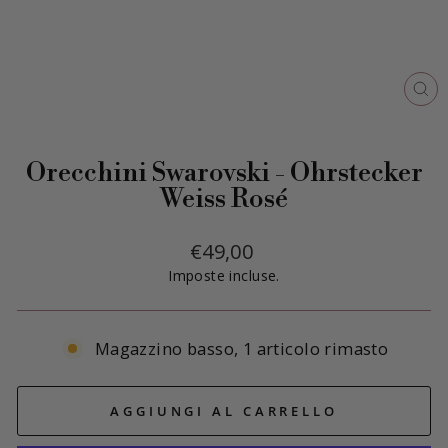
CH
(E
Orecchini Swarovski - Ohrstecker
Weiss Rosé
Prezzo
€49,00
di
Imposte incluse.
listino
Magazzino basso, 1 articolo rimasto
AGGIUNGI AL CARRELLO