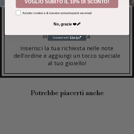
VOGLIO SUBITO IL 10% DI SCONTO!
Accetto i cookie e di ricevere comunicazioni via email
Rendi unico il tuo gioiello!
No, grazie ❤️‍🩹
Su alcuni gioielli offriamo la possibilità di
incisione gratuita.
Inserisci la tua richiesta nelle note
dell’ordine e aggiungi un tocco speciale
al tuo gioiello!
Potrebbe piacerti anche