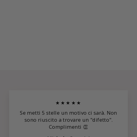
ORECCHINI
SWAROVSKI -
OHRSTECKER
WEISS ROSÉ
€49,00
★★★★★
Se metti 5 stelle un motivo ci sarà. Non
sono riuscito a trovare un "difetto".
Complimenti 👏